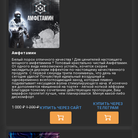
Амфетамин
Белый порох отличного качества ! Для ценителей настоящего
мощного амфетамина !! Топовый кристально чистый Амфетамин.
От одного вида невозможно устоять, хочется скорее
насладиться дерзким эффектом по-настоящему качественного
продукта. С первой секунды трипа понимаешь, что день на
сегодня удался! Почувствуй идеальный воздушный и
одновременно всепоглощающий заход, который плавно
подхватывает несущаяся волна стимулирующего кача. И конечно
же дополняется «вишенкой на торте» - легкой ноткой эйфории.
Благодаря тонкому сочетанию действующих пропорции, Ваш
марафон пролетит лучше, чем планировался. Минуя какой-либо
дискомфорт.
КУПИТЬ ЧЕРЕЗ
1 000 ₽
1 200 ₽
КУПИТЬ ЧЕРЕЗ САЙТ
ТЕЛЕГРАМ