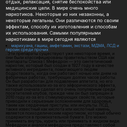
отдых, релаксация, снятие беспокойства или
медицинские цели. В мире очень много
наркотиков. Некоторые из них незаконны, а
некоторые легальны. Они различаются по своим
эффектам, способу их изготовления и способам
их использования. Самыми популярными
наркотиками в мире сегодня являются
марихуана, гашиш, амфетамин, экстази, МДМА, ЛСД и
героин среди прочих
. Эти препараты существуют уже некоторое время, и
они были классифицированы правительством США как
препараты Списка I. Мефедрон — это синтетический
наркотик, который был создан в 1927 году в качестве
активного ингредиента, помогающего людям
бодрствовать, когда они работают ночью или днем на
фабричных работах, требующих долгих часов работы.
Он был разработан для подавления аппетита, но его
также использовали из-за его эйфорического эффекта,
который сначала сделал его очень популярным среди
посетителей клубов, прежде чем он был запрещен в
2010 году из-за его стимулирующих свойств, которые
приводили к серьезным осложнениям для здоровья,
таким как сердечные приступы. или инсульты. ЛСД,
также известный как кислота или кислотный камень,
является психоделическим наркотиком, который обычно
содержится в промокательной бумаге. Его можно
принимать внутрь, курить или принимать в жидком виде.
Мефедрон и аналоги мефедрона представляют собой