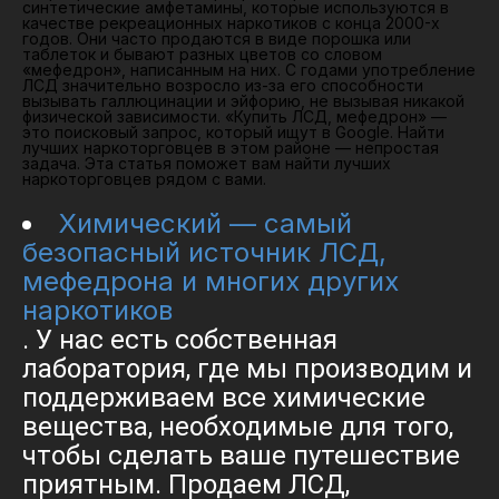
синтетические амфетамины, которые используются в
качестве рекреационных наркотиков с конца 2000-х
годов. Они часто продаются в виде порошка или
таблеток и бывают разных цветов со словом
«мефедрон», написанным на них. С годами употребление
ЛСД значительно возросло из-за его способности
вызывать галлюцинации и эйфорию, не вызывая никакой
физической зависимости. «Купить ЛСД, мефедрон» —
это поисковый запрос, который ищут в Google. Найти
лучших наркоторговцев в этом районе — непростая
задача. Эта статья поможет вам найти лучших
наркоторговцев рядом с вами.
Химический — самый
безопасный источник ЛСД,
мефедрона и многих других
наркотиков
. У нас есть собственная
лаборатория, где мы производим и
поддерживаем все химические
вещества, необходимые для того,
чтобы сделать ваше путешествие
приятным. Продаем ЛСД,