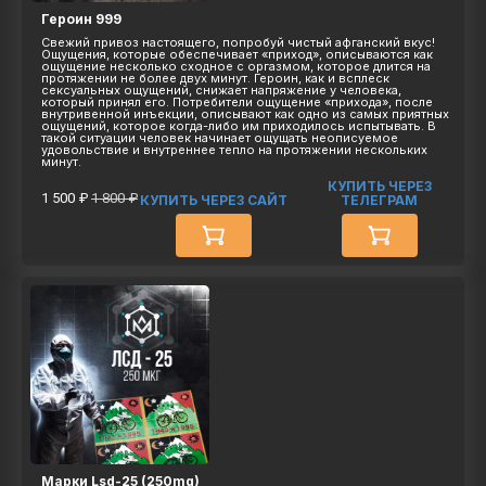
Героин 999
Свежий привоз настоящего, попробуй чистый афганский вкус!
Ощущения, которые обеспечивает «приход», описываются как
ощущение несколько сходное с оргазмом, которое длится на
протяжении не более двух минут. Героин, как и всплеск
сексуальных ощущений, снижает напряжение у человека,
который принял его. Потребители ощущение «прихода», после
внутривенной инъекции, описывают как одно из самых приятных
ощущений, которое когда-либо им приходилось испытывать. В
такой ситуации человек начинает ощущать неописуемое
удовольствие и внутреннее тепло на протяжении нескольких
минут.
КУПИТЬ ЧЕРЕЗ
1 500 ₽
1 800 ₽
КУПИТЬ ЧЕРЕЗ САЙТ
ТЕЛЕГРАМ
Марки Lsd-25 (250mg)