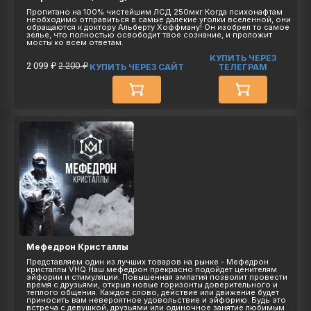
Пропитано на 100% чистейшим ЛСД 250мкг Когда психонафтам
необходимо отправиться в самые далекие уголки вселенной, они
обращаются к доктору Альберту Хоффману! Он изобрел то самое
зелье, что полностью освободит твое сознание, и проложит
мосты ко всем ответам.
КУПИТЬ ЧЕРЕЗ
2 099 ₽
2 200 ₽
КУПИТЬ ЧЕРЕЗ САЙТ
ТЕЛЕГРАМ
Мефедрон Кристаллы
Представляем один из лучших товаров на рынке - Мефедрон
кристаллы VHQ Наш мефедрон прекрасно подойдет ценителям
эйфории и стимуляции. Повышенная эмпатия позволит провести
время с друзьями, открыв новые горизонты доверительного и
теплого общения. Каждое слово, действие или движение будет
приносить вам невероятное удовольствие и эйфорию. Будь это
встреча с девушкой, друзьями или одиночное занятие любимым