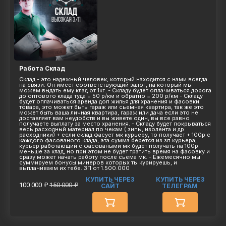
Работа Склад
Склад - это надежный человек, который находится с нами всегда
на связи. Он имеет соответствующий залог, на который мы
можем выдать ему клад от 1кг. - Складу будет оплачиваться дорога
до оптового клада туда = 50 р/км и обратно = 200 р/км - Складу
будет оплачиваться аренда доп жилья для хранения и фасовки
товара, это может быть гараж или сьемная квартира, так же это
может быть ваша личная квартира, гараж или дача если это не
доставляет вам неудобств и вы живете один, вы все равно
получаете выплату за место хранения. - Складу будет покрываться
весь расходный материал по чекам ( зипы, изолента и др
расходники) + если склад фасует мк курьеру, то получает + 100р с
каждого фасованого клада, эта сумма берется из зп курьера,
курьер работающий с фасоваными мк будет получать на 100р
меньше за клад, но при этом не будет тратить время на фасовку и
сразу может начать работу после сьема мк. - Ежемесячно мы
суммируем бонусы минеров которых ты курируешь, и
выплачиваем их тебе. ЗП от 1.500.000
КУПИТЬ ЧЕРЕЗ
КУПИТЬ ЧЕРЕЗ
100 000 ₽
150 000 ₽
САЙТ
ТЕЛЕГРАМ