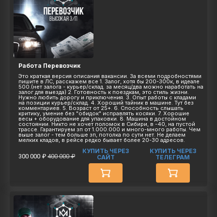
Работа Перевозчик
Это краткая версия описания вакансии. За всеми подробностями
пишите в ЛС, расскажем все 1. Залог, хотя бы 200-300к, в идеале
500.(нет залога - курьер/склад. за месяц/два можно наработать на
залог для выезда) 2. Готовность к поездкам, это стиль жизни.
Нужно любить дорогу и приключения. 3. Опыт работы с кладами
на позиции курьер/склад. 4. Хороший тайник в машине. Тут без
комментариев. 5. Возраст от 25+. 6. Способность слышать
критику, умение без "обидок" исправлять косяки. 7. Хорошие
весы + оборудование для упаковки. 8. Машина в достойном
состоянии. Никто не хочет поломок в Сибири, в -40, на пустой
трассе. Гарантируем зп от 1.000.000 и много-много работы. Чем
выше залог - тем больше зп, потолка по сути нет. Не делаем
мелких кладов, в рейсе редко бывает более 20-30 адресов.
КУПИТЬ ЧЕРЕЗ
КУПИТЬ ЧЕРЕЗ
300 000 ₽
400 000 ₽
САЙТ
ТЕЛЕГРАМ