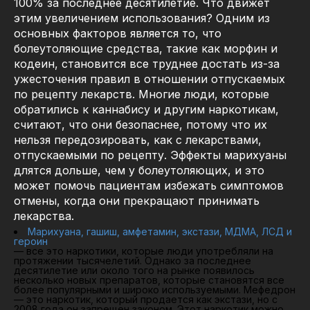
100% за последнее десятилетие. Что движет
этим увеличением использования? Одним из
основных факторов является то, что
болеутоляющие средства, такие как морфин и
кодеин, становится все труднее достать из-за
ужесточения правил в отношении отпускаемых
по рецепту лекарств. Многие люди, которые
обратились к каннабису и другим наркотикам,
считают, что они безопаснее, потому что их
нельзя передозировать, как с лекарствами,
отпускаемыми по рецепту. Эффекты марихуаны
длятся дольше, чем у болеутоляющих, и это
может помочь пациентам избежать симптомов
отмены, когда они прекращают принимать
лекарства.
Марихуана, гашиш, амфетамин, экстази, МДМА, ЛСД и
героин
— все это наркотики, которые люди употребляли на
протяжении тысячелетий. Однако за последнее
десятилетие или около того на рынке появилось
несколько новых препаратов, которые становятся все
более популярными и широко используемыми. Мефедрон
— это наркотик, который продается как экстази, но с
2008 года он запрещен законом. Этот наркотик можно