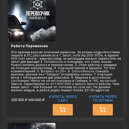
Работа Перевозчик
Это краткая версия описания вакансии. За всеми подробностями
пишите в ЛС, расскажем все 1. Залог, хотя бы 200-300к, в идеале
500.(нет залога - курьер/склад. за месяц/два можно наработать на
залог для выезда) 2. Готовность к поездкам, это стиль жизни.
Нужно любить дорогу и приключения. 3. Опыт работы с кладами
на позиции курьер/склад. 4. Хороший тайник в машине. Тут без
комментариев. 5. Возраст от 25+. 6. Способность слышать
критику, умение без "обидок" исправлять косяки. 7. Хорошие
весы + оборудование для упаковки. 8. Машина в достойном
состоянии. Никто не хочет поломок в Сибири, в -40, на пустой
трассе. Гарантируем зп от 1.000.000 и много-много работы. Чем
выше залог - тем больше зп, потолка по сути нет. Не делаем
мелких кладов, в рейсе редко бывает более 20-30 адресов.
КУПИТЬ ЧЕРЕЗ
КУПИТЬ ЧЕРЕЗ
300 000 ₽
400 000 ₽
САЙТ
ТЕЛЕГРАМ