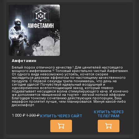
Амфетамин
Белый порох отличного качества ! Для ценителей настоящего
мощного амфетамина !! Топовый кристально чистый Амфетамин.
От одного вида невозможно устоять, хочется скорее
насладиться дерзким эффектом по-настоящему качественного
продукта. С первой секунды трипа понимаешь, что день на
сегодня удался! Почувствуй идеальный воздушный и
одновременно всепоглощающий заход, который плавно
подхватывает несущаяся волна стимулирующего кача. И конечно
же дополняется «вишенкой на торте» - легкой ноткой эйфории.
Благодаря тонкому сочетанию действующих пропорции, Ваш
марафон пролетит лучше, чем планировался. Минуя какой-либо
дискомфорт.
КУПИТЬ ЧЕРЕЗ
1 000 ₽
1 200 ₽
КУПИТЬ ЧЕРЕЗ САЙТ
ТЕЛЕГРАМ