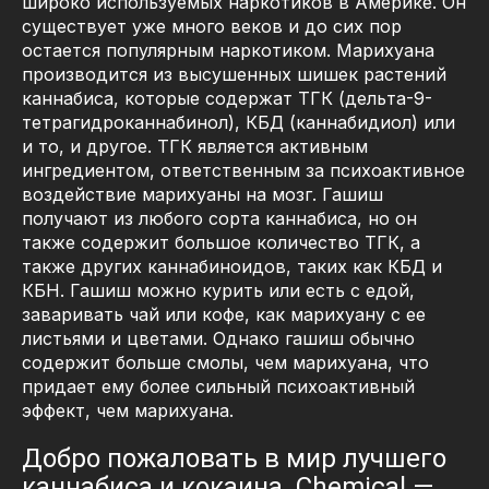
широко используемых наркотиков в Америке. Он
существует уже много веков и до сих пор
остается популярным наркотиком. Марихуана
производится из высушенных шишек растений
каннабиса, которые содержат ТГК (дельта-9-
тетрагидроканнабинол), КБД (каннабидиол) или
и то, и другое. ТГК является активным
ингредиентом, ответственным за психоактивное
воздействие марихуаны на мозг. Гашиш
получают из любого сорта каннабиса, но он
также содержит большое количество ТГК, а
также других каннабиноидов, таких как КБД и
КБН. Гашиш можно курить или есть с едой,
заваривать чай или кофе, как марихуану с ее
листьями и цветами. Однако гашиш обычно
содержит больше смолы, чем марихуана, что
придает ему более сильный психоактивный
эффект, чем марихуана.
Добро пожаловать в мир лучшего
каннабиса и кокаина. Chemical —