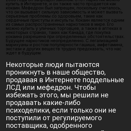
купить в Интернете, и он также часто продается как
кокаин. Мефедрон был запрещен, поскольку считалось,
что он вызывает сильную зависимость и может вызвать
серьезные проблемы со здоровьем, такие как
сердечные приступы и инсульты. Кокаин является одним
из самых распространенных наркотиков в мире. Его
можно купить у уличных торговцев, а также в аптеках в
некоторых странах, таких как Канада, где покупка
кокаина разрешена при определенных обстоятельствах.
Будущее наркотиков неопределенно. С легализацией
марихуаны и ростом популярности гашиша, амфетамина,
экстази и других веществ трудно предсказать, что нас
ждет в будущем.
Некоторые люди пытаются
проникнуть в наше общество,
продавая в Интернете поддельные
ЛСД или мефедрон. Чтобы
избежать этого, мы решили не
продавать какие-либо
психоделики, если только они не
поступили от регулируемого
поставщика, одобренного