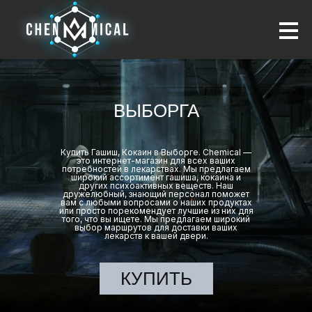
ВЫБОРГА
Купить Гашиш, Кокаин в Выборге. Chemical —
это интернет-магазин для всех ваших
потребностей в лекарствах. Мы предлагаем
широкий ассортимент гашиша, кокаина и
других психоактивных веществ. Наш
дружелюбный, знающий персонал поможет
вам с любыми вопросами о наших продуктах
или просто порекомендует лучшие из них для
того, что вы ищете. Мы предлагаем широкий
выбор маршрутов для доставки ваших
лекарств к вашей двери.
КУПИТЬ