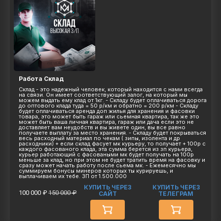
Работа Склад
Склад - это надежный человек, который находится с нами всегда
на связи. Он имеет соответствующий залог, на который мы
можем выдать ему клад от 1кг. - Складу будет оплачиваться дорога
до оптового клада туда = 50 р/км и обратно = 200 р/км - Складу
будет оплачиваться аренда доп жилья для хранения и фасовки
товара, это может быть гараж или сьемная квартира, так же это
может быть ваша личная квартира, гараж или дача если это не
доставляет вам неудобств и вы живете один, вы все равно
получаете выплату за место хранения. - Складу будет покрываться
весь расходный материал по чекам ( зипы, изолента и др
расходники) + если склад фасует мк курьеру, то получает + 100р с
каждого фасованого клада, эта сумма берется из зп курьера,
курьер работающий с фасоваными мк будет получать на 100р
меньше за клад, но при этом не будет тратить время на фасовку и
сразу может начать работу после сьема мк. - Ежемесячно мы
суммируем бонусы минеров которых ты курируешь, и
выплачиваем их тебе. ЗП от 1.500.000
КУПИТЬ ЧЕРЕЗ
КУПИТЬ ЧЕРЕЗ
100 000 ₽
150 000 ₽
САЙТ
ТЕЛЕГРАМ