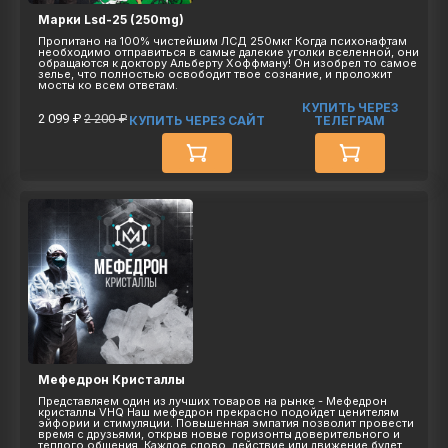
Марки Lsd-25 (250mg)
Пропитано на 100% чистейшим ЛСД 250мкг Когда психонафтам
необходимо отправиться в самые далекие уголки вселенной, они
обращаются к доктору Альберту Хоффману! Он изобрел то самое
зелье, что полностью освободит твое сознание, и проложит
мосты ко всем ответам.
КУПИТЬ ЧЕРЕЗ
2 099 ₽
2 200 ₽
КУПИТЬ ЧЕРЕЗ САЙТ
ТЕЛЕГРАМ
Мефедрон Кристаллы
Представляем один из лучших товаров на рынке - Мефедрон
кристаллы VHQ Наш мефедрон прекрасно подойдет ценителям
эйфории и стимуляции. Повышенная эмпатия позволит провести
время с друзьями, открыв новые горизонты доверительного и
теплого общения. Каждое слово, действие или движение будет